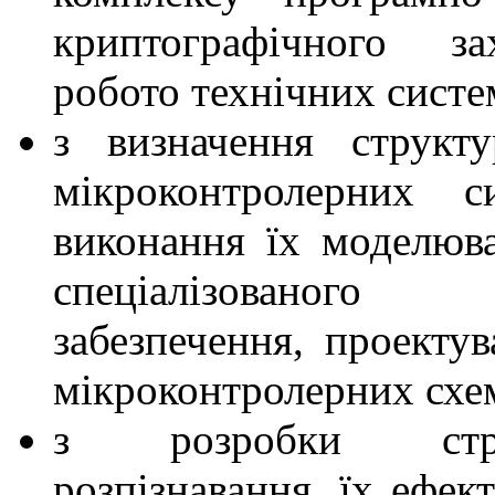
криптографічного за
робото технічних систе
з визначення структ
мікроконтролерних с
виконання їх моделюв
спеціалізованог
забезпечення, проектув
мікроконтролерних схе
з розробки стр
розпізнавання, їх ефек