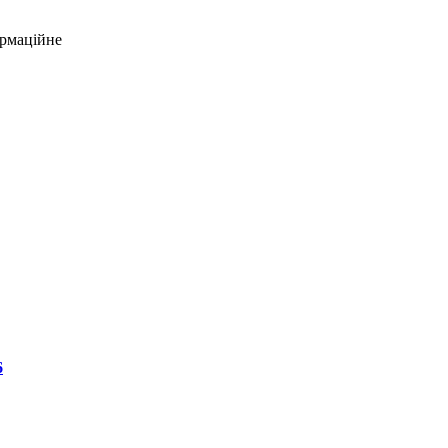
рмаційне
6