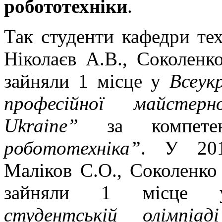
робототехніки
.
Так студенти кафедри тех
Ніколаєв А.В., Соколенк
зайняли 1 місце у
Всеук
професійної майстерно
Ukraine”
за компет
робототехніка”
. У 201
Маліков С.О., Соколенко
зайняли 1 місце 
студентській олімпіад