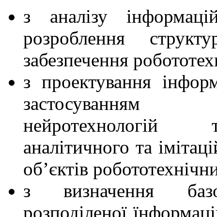
з аналізу інформаці
розроблення структу
забезпечення робототех
з проектування інфор
застосуванням
нейротехнологій 
аналітичного та імітац
об’єктів робототехнічн
з визначення базо
розподіленої їнформаці