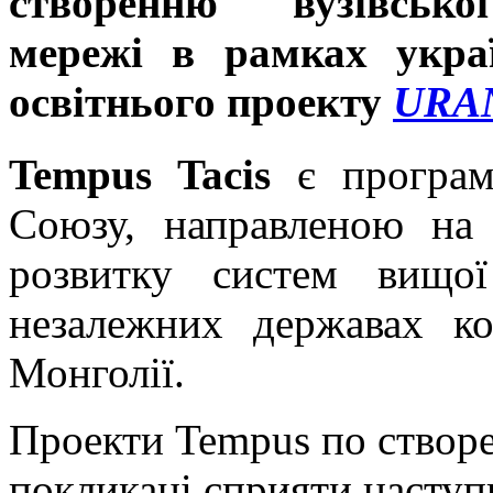
створенню вузівсько
мережі в рамках украї
освітнього проекту
URA
Tempus Tacis
є програм
Союзу, направленою на
розвитку систем вищо
незалежних державах к
Монголії.
Проекти Tempus по створ
покликані сприяти наступ