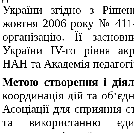
України згідно з Ріш
жовтня 2006 року № 411-
організацію. Її засно
України IV-го рівня акр
НАН та Академія педагогі
Метою створення і діял
координація дій та об‘єд
Асоціації для сприяння с
та використанню єдин