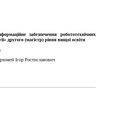
нформаційне забезпечення робототехнічних
ії» другого (магістр) рівня вищої освіти
n
Пархомей Ігор Ростиславович