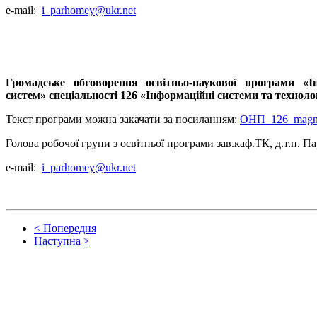
e-mail:
i_parhomey@ukr.net
Громадське обговорення освітньо-наукової програми «І
систем» спеціальності 126 «Інформаційні системи та технолог
Текст програми можна закачати за посиланням:
ОНП_126_mag
Голова робочої групи з освітньої програми зав.каф.ТК, д.т.н. 
e-mail:
i_parhomey@ukr.net
< Попередня
Наступна >