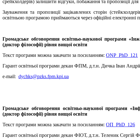
срейкхолдерів) залишити відгуки, побажання та пропозиції для
Зауваження та пропозиції зацікавлених сторін (стейкхолдері
освітньою програмою приймаються через офіційні електронні п
Громадське обговорення освітньо-наукової програми «Інж
(доктор філософії) рівня вищої освіти
Текст програми можна закачати за посиланням:
ONP_PhD_121
Гарант освітньої програми декан ФПМ, д.т.н. Дичка Іван Андр
e-mail:
dychks@pzks.fpm.kpi.ua
Громадське обговорення освітньо-наукової програми «Інф
(доктор філософії) рівня вищої освіти
Текст програми можна закачати за посиланням:
ОП_PhD_126
Гарант освітньої програми декан ФІОТ, д.т.н. Теленик Сергій 