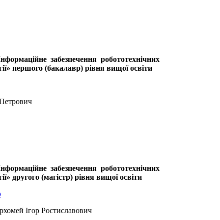
Інформаційне забезпечення робототехнічних
гії» першого (бакалавр) рівня вищої освіти
р Петрович
Інформаційне забезпечення робототехнічних
ії» другого (магістр) рівня вищої освіти
p
Пархомей Ігор Ростиславович