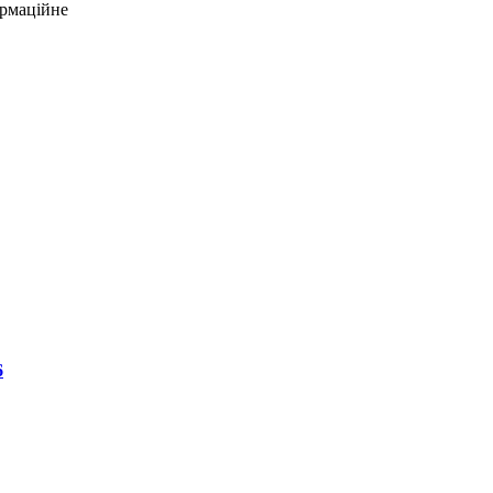
рмаційне
6