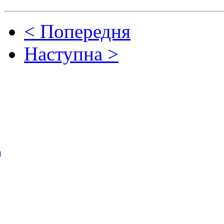
< Попередня
Наступна >
я